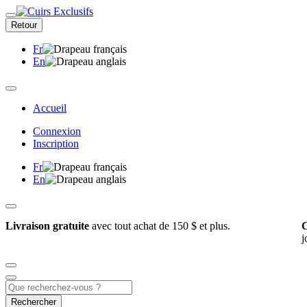
Retour
Fr
En
Accueil
Connexion
Inscription
Fr
En
Livraison gratuite
avec tout achat de 150 $ et plus.
C
j
Rechercher