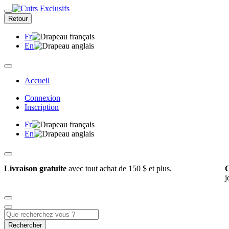
Retour
Fr
En
Accueil
Connexion
Inscription
Fr
En
Livraison gratuite
avec tout achat de 150 $ et plus.
C
j
Rechercher