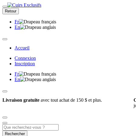
Retour
Fr
En
Accueil
Connexion
Inscription
Fr
En
Livraison gratuite
avec tout achat de 150 $ et plus.
C
j
Rechercher