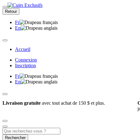
Retour
Fr
En
Accueil
Connexion
Inscription
Fr
En
Livraison gratuite
avec tout achat de 150 $ et plus.
C
j
Rechercher