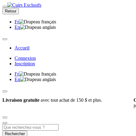
Retour
Fr
En
Accueil
Connexion
Inscription
Fr
En
Livraison gratuite
avec tout achat de 150 $ et plus.
C
j
Rechercher