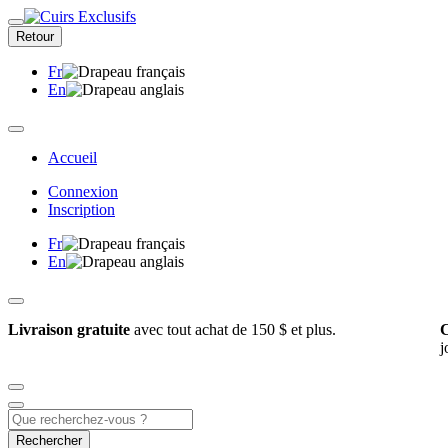
Retour
Fr
En
Accueil
Connexion
Inscription
Fr
En
Livraison gratuite
avec tout achat de 150 $ et plus.
C
j
Rechercher