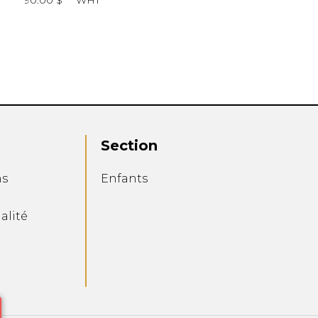
90.00 $
WHT
Section
ns
Enfants
alité