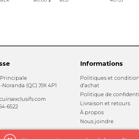
BLK
80.00 $
BLU
40733
sse
Informations
. Principale
Politiques et conditio
-Noranda
(
QC
)
J9X 4P1
d'achat
Politique de confidenti
uirsexclusifs.com
Livraison et retours
764-6522
À propos
Nous joindre