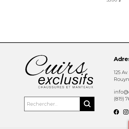
55.00 $
Adre
125 Av
Rouyn
info@c
(819) 