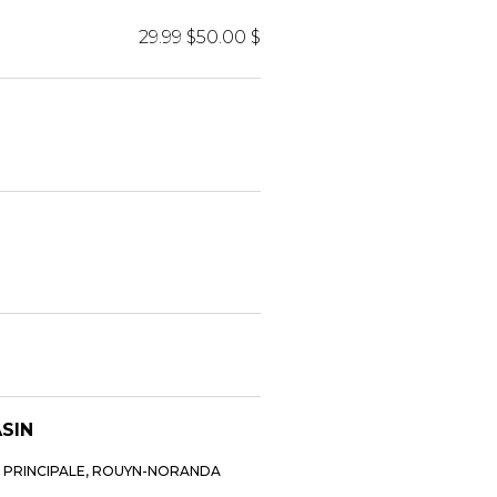
29.99 $
50.00 $
ASIN
E PRINCIPALE, ROUYN-NORANDA