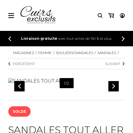
CONNEXION
Livraison gratuite
avec tout achat de 150 $ et plus.
INSCRIPTION
MAGASINEZ
FEMME
SOULIERS/SANDALES
SANDALES
PRÉCÉDENT
SUIVANT
1
/
2
SOLDE
SANDALES TOUT ALLER