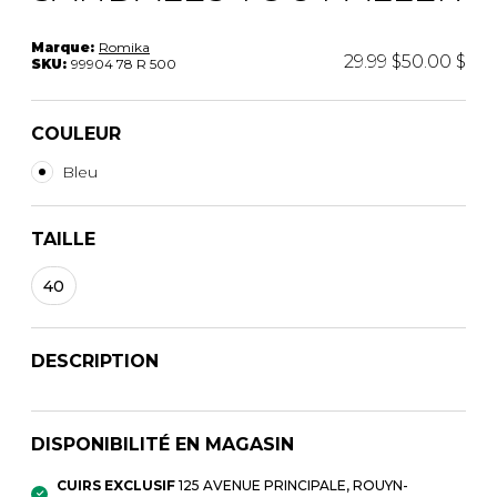
Marque:
Romika
29.99 $
50.00 $
SKU:
99904 78 R 500
COULEUR
Bleu
TAILLE
40
DESCRIPTION
DISPONIBILITÉ EN MAGASIN
CUIRS EXCLUSIF
125 AVENUE PRINCIPALE, ROUYN-