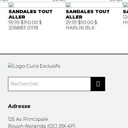
SANDALES TOUT
SANDALES TOUT
S
ALLER
ALLER
12
99.99 $
190.00 $
29.99 $
90.00 $
H
206883 01118
HARLIN BLK
Adresse
125 Av. Principale
Rouyn-Noranda
(
QC
)
J9X 4P1