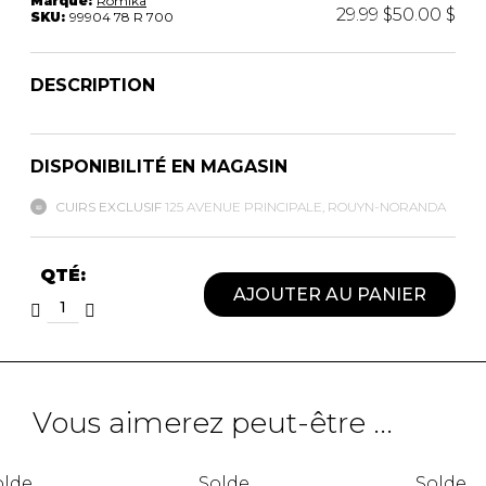
Marque:
Romika
29.99 $
50.00 $
SKU:
99904 78 R 700
DESCRIPTION
DISPONIBILITÉ EN MAGASIN
CUIRS EXCLUSIF
125 AVENUE PRINCIPALE, ROUYN-NORANDA
QTÉ:
AJOUTER AU PANIER
Vous aimerez peut-être ...
olde
Solde
Solde