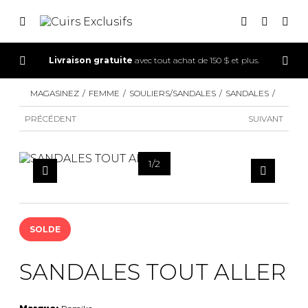
Livraison gratuite
avec tout achat de 150 $ et plus.
CONNEXION
MAGASINEZ
FEMME
SOULIERS/SANDALES
SANDALES
INSCRIPTION
PRÉCÉDENT
SUIVANT
1
/
2
SOLDE
SANDALES TOUT ALLER