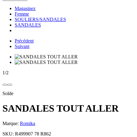
Magasinez
Femme
SOULIERS/SANDALES
SANDALES
Précédent
Suivant
1
/
2
Solde
SANDALES TOUT ALLER
Marque:
Romika
SKU:
R499907 78 R862