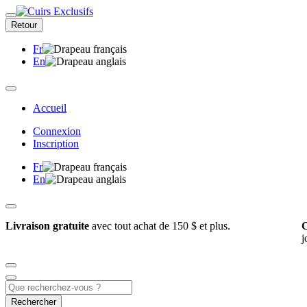
Retour
Fr
En
Accueil
Connexion
Inscription
Fr
En
Livraison gratuite
avec tout achat de 150 $ et plus.
C
j
Rechercher