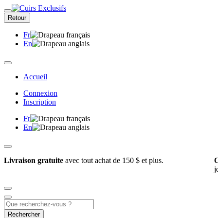
Retour
Fr
En
Accueil
Connexion
Inscription
Fr
En
Livraison gratuite
avec tout achat de 150 $ et plus.
C
j
Rechercher