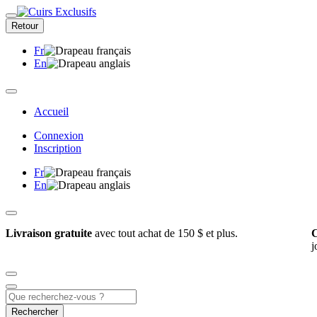
Retour
Fr
En
Accueil
Connexion
Inscription
Fr
En
Livraison gratuite
avec tout achat de 150 $ et plus.
C
j
Rechercher