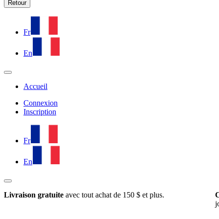
Retour
Fr
En
Accueil
Connexion
Inscription
Fr
En
Livraison gratuite
avec tout achat de 150 $ et plus.
C
j