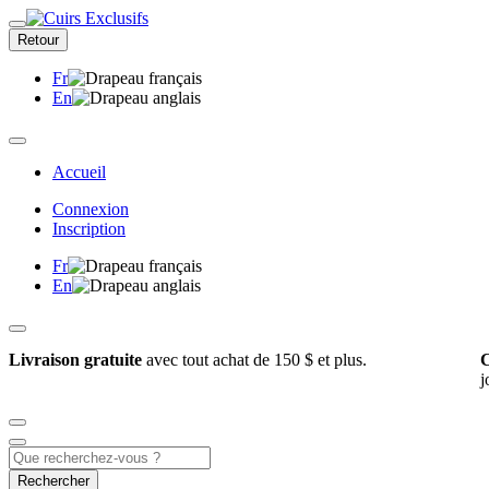
Retour
Fr
En
Accueil
Connexion
Inscription
Fr
En
Livraison gratuite
avec tout achat de 150 $ et plus.
C
j
Rechercher