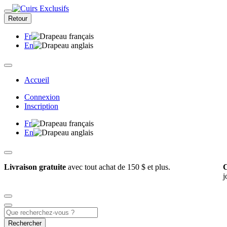
Retour
Fr
En
Accueil
Connexion
Inscription
Fr
En
Livraison gratuite
avec tout achat de 150 $ et plus.
C
j
Rechercher