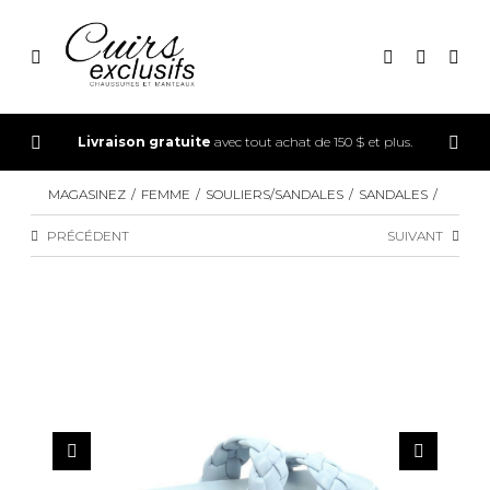
CONNEXION
Livraison gratuite
avec tout achat de 150 $ et plus.
INSCRIPTION
MAGASINEZ
FEMME
SOULIERS/SANDALES
SANDALES
PRÉCÉDENT
SUIVANT