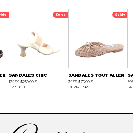
olde
Solde
Solde
ER
SANDALES CHIC
SANDALES TOUT ALLER
S
124.99 $
250.00 $
34.99 $
70.00 $
59.
HV221810
DERIVE NPU
74