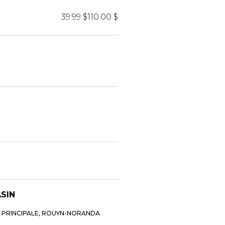
39.99 $
110.00 $
ASIN
E PRINCIPALE, ROUYN-NORANDA