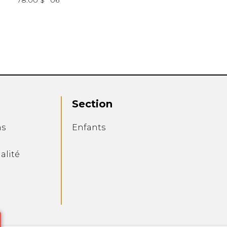
78.00 $
06
Section
ns
Enfants
alité