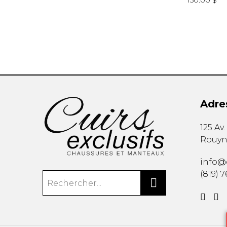
150.00 $
Adre
125 Av
Rouyn
info@c
(819) 