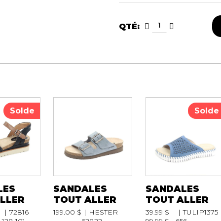
QTÉ:
Solde
Solde
LES
SANDALES
SANDALES
LLER
TOUT ALLER
TOUT ALLER
72816
199.00 $
HESTER
39.99 $
TULIP1375