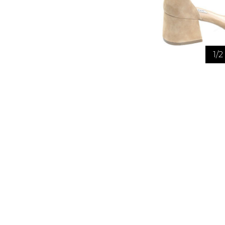
1
/
2