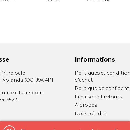
128 101
62822
99.99 $
656
sse
Informations
. Principale
Politiques et conditio
-Noranda
(
QC
)
J9X 4P1
d'achat
Politique de confidenti
uirsexclusifs.com
Livraison et retours
764-6522
À propos
Nous joindre