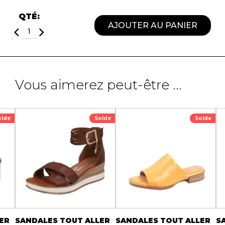
SOULIERS DE TRAVAILLES
QTÉ:
SOULIERS SPORT
SOULIERS/UNISEXE
AJOUTER AU PANIER
SOULIERS TRAVAIL
Vous aimerez peut-être ...
olde
Solde
Solde
ER
SANDALES TOUT ALLER
SANDALES TOUT ALLER
S