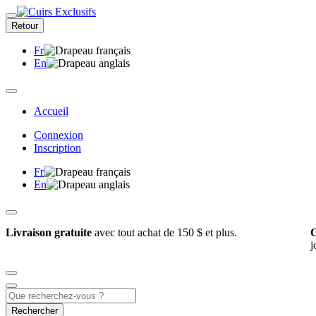
Retour
Fr
En
Accueil
Connexion
Inscription
Fr
En
Livraison gratuite
avec tout achat de 150 $ et plus.
C
j
Rechercher