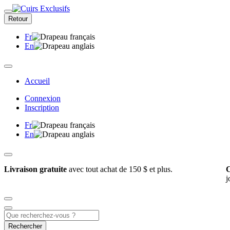
Retour
Fr
En
Accueil
Connexion
Inscription
Fr
En
Livraison gratuite
avec tout achat de 150 $ et plus.
C
j
Rechercher