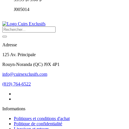
J005014
Adresse
125 Av. Principale
Rouyn-Noranda
(
QC
)
J9X 4P1
info@cuirsexclusifs.com
(819) 764-6522
Informations
Politiques et conditions d'achat
Politique de confidentialité
Livraison et retours