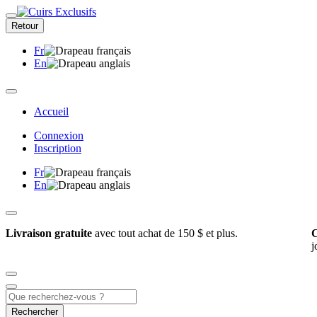
Retour
Fr
En
Accueil
Connexion
Inscription
Fr
En
Livraison gratuite
avec tout achat de 150 $ et plus.
C
j
Rechercher