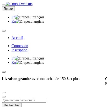
Retour
Fr
En
Accueil
Connexion
Inscription
Fr
En
Livraison gratuite
avec tout achat de 150 $ et plus.
C
j
Rechercher