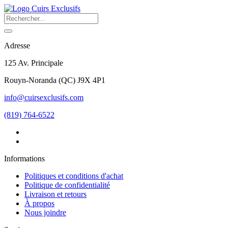
Adresse
125 Av. Principale
Rouyn-Noranda
(
QC
)
J9X 4P1
info@cuirsexclusifs.com
(819) 764-6522
Informations
Politiques et conditions d'achat
Politique de confidentialité
Livraison et retours
À propos
Nous joindre