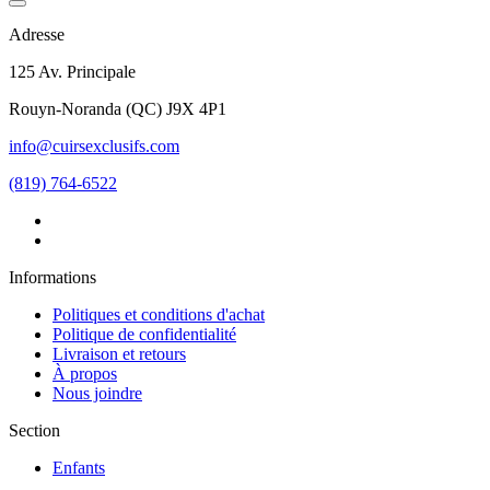
Adresse
125 Av. Principale
Rouyn-Noranda
(
QC
)
J9X 4P1
info@cuirsexclusifs.com
(819) 764-6522
Informations
Politiques et conditions d'achat
Politique de confidentialité
Livraison et retours
À propos
Nous joindre
Section
Enfants