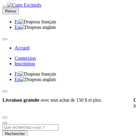
Retour
Fr
En
Accueil
Connexion
Inscription
Fr
En
Livraison gratuite
avec tout achat de 150 $ et plus.
C
j
Rechercher