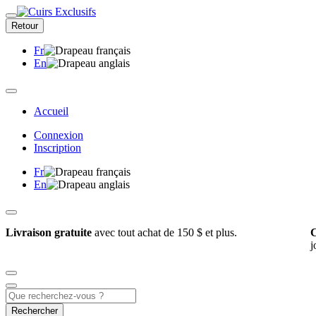
Retour
Fr
En
Accueil
Connexion
Inscription
Fr
En
Livraison gratuite
avec tout achat de 150 $ et plus.
C
j
Rechercher