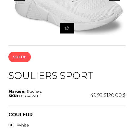
1
/
3
SOLDE
SOULIERS SPORT
Marque:
Skechers
49.99 $
120.00 $
SKU:
68834 WHT
COULEUR
White