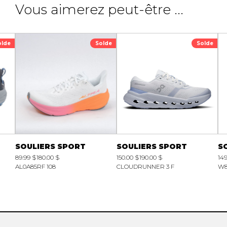
Vous aimerez peut-être ...
olde
Solde
Solde
SOULIERS SPORT
SOULIERS SPORT
S
89.99 $
180.00 $
150.00 $
190.00 $
149
AL0A85RF 108
CLOUDRUNNER 3 F
W8