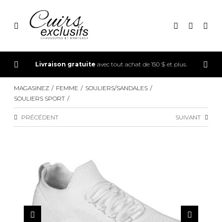
CONNEXION
Livraison gratuite
avec tout achat de 150 $ et plus.
INSCRIPTION
MAGASINEZ
FEMME
SOULIERS/SANDALES
SOULIERS SPORT
PRÉCÉDENT
SUIVANT