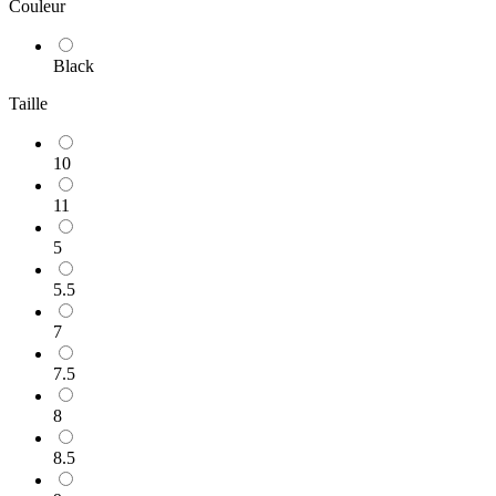
Couleur
Black
Taille
10
11
5
5.5
7
7.5
8
8.5