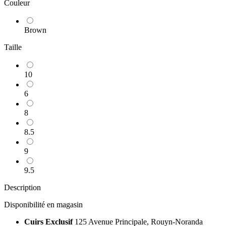
Couleur
Brown
Taille
10
6
8
8.5
9
9.5
Description
Disponibilité en magasin
Cuirs Exclusif
125 Avenue Principale, Rouyn-Noranda