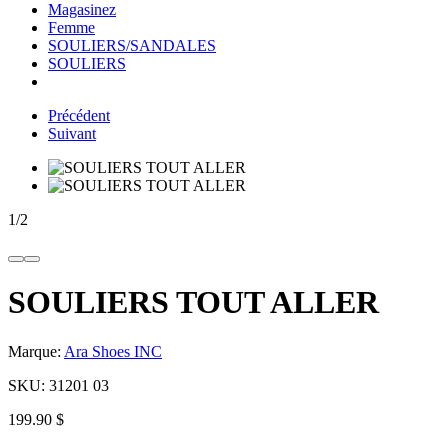
Magasinez
Femme
SOULIERS/SANDALES
SOULIERS
Précédent
Suivant
1
/
2
SOULIERS TOUT ALLER
Marque:
Ara Shoes INC
SKU:
31201 03
199.90 $