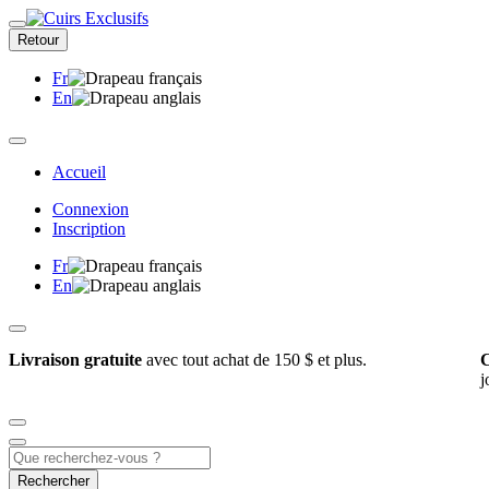
Retour
Fr
En
Accueil
Connexion
Inscription
Fr
En
Livraison gratuite
avec tout achat de 150 $ et plus.
C
j
Rechercher