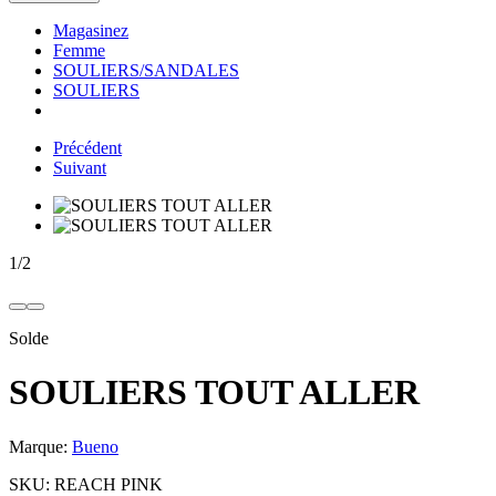
Magasinez
Femme
SOULIERS/SANDALES
SOULIERS
Précédent
Suivant
1
/
2
Solde
SOULIERS TOUT ALLER
Marque:
Bueno
SKU:
REACH PINK