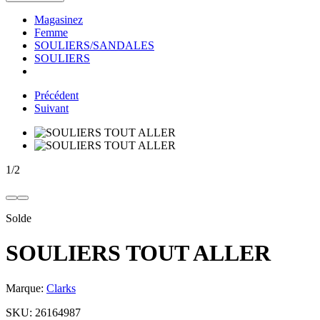
Magasinez
Femme
SOULIERS/SANDALES
SOULIERS
Précédent
Suivant
1
/
2
Solde
SOULIERS TOUT ALLER
Marque:
Clarks
SKU:
26164987