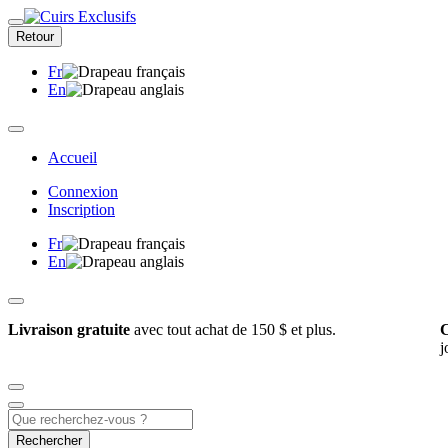
Retour
Fr
En
Accueil
Connexion
Inscription
Fr
En
Livraison gratuite
avec tout achat de 150 $ et plus.
C
j
Rechercher