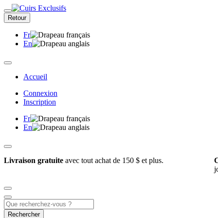
Retour
Fr
En
Accueil
Connexion
Inscription
Fr
En
Livraison gratuite
avec tout achat de 150 $ et plus.
C
j
Rechercher