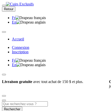
Retour
Fr
En
Accueil
Connexion
Inscription
Fr
En
Livraison gratuite
avec tout achat de 150 $ et plus.
C
j
Rechercher