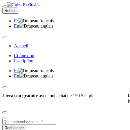
Retour
Fr
En
Accueil
Connexion
Inscription
Fr
En
Livraison gratuite
avec tout achat de 150 $ et plus.
C
j
Rechercher