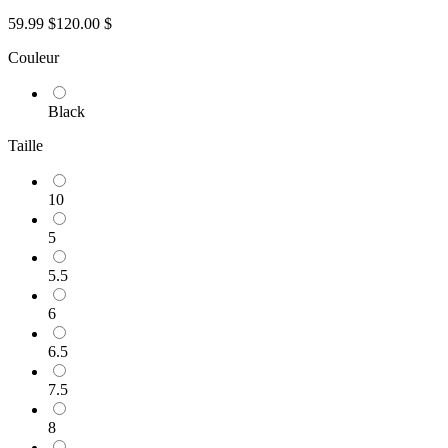
59.99 $
120.00 $
Couleur
Black
Taille
10
5
5.5
6
6.5
7.5
8