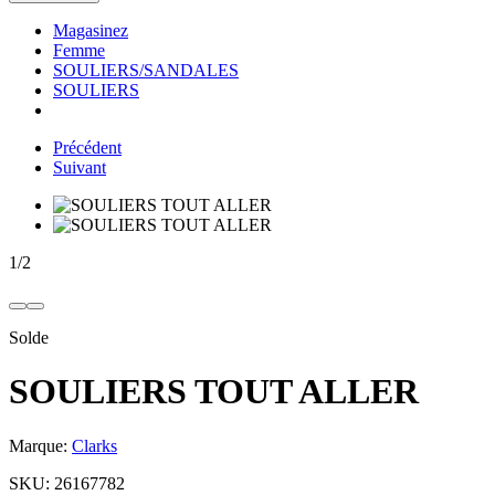
Magasinez
Femme
SOULIERS/SANDALES
SOULIERS
Précédent
Suivant
1
/
2
Solde
SOULIERS TOUT ALLER
Marque:
Clarks
SKU:
26167782