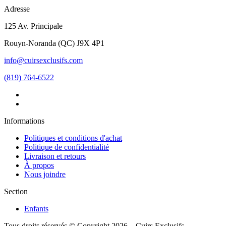
Adresse
125 Av. Principale
Rouyn-Noranda
(
QC
)
J9X 4P1
info@cuirsexclusifs.com
(819) 764-6522
Informations
Politiques et conditions d'achat
Politique de confidentialité
Livraison et retours
À propos
Nous joindre
Section
Enfants
Tous droits réservés © Copyright 2026 – Cuirs Exclusifs