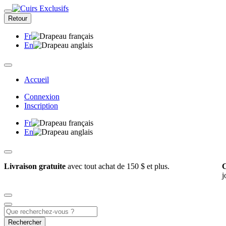
Retour
Fr
En
Accueil
Connexion
Inscription
Fr
En
Livraison gratuite
avec tout achat de 150 $ et plus.
C
j
Rechercher