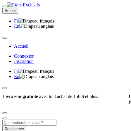
Retour
Fr
En
Accueil
Connexion
Inscription
Fr
En
Livraison gratuite
avec tout achat de 150 $ et plus.
C
j
Rechercher