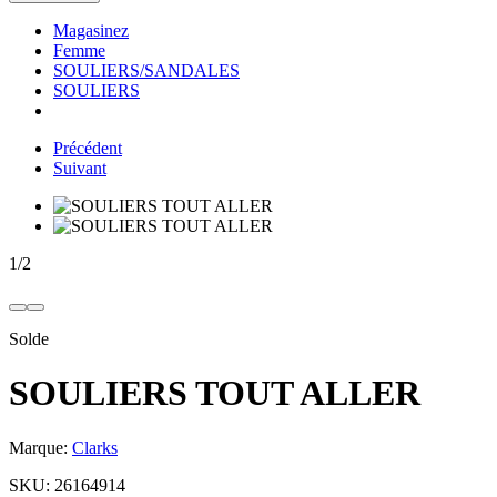
Magasinez
Femme
SOULIERS/SANDALES
SOULIERS
Précédent
Suivant
1
/
2
Solde
SOULIERS TOUT ALLER
Marque:
Clarks
SKU:
26164914