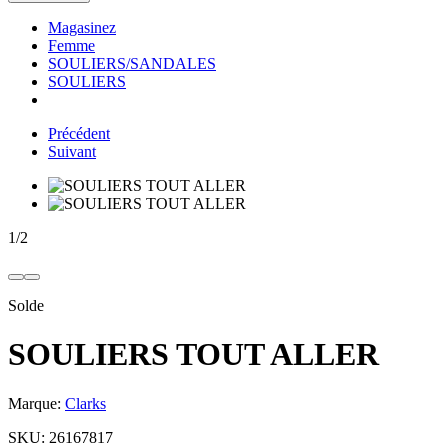
Magasinez
Femme
SOULIERS/SANDALES
SOULIERS
Précédent
Suivant
1
/
2
Solde
SOULIERS TOUT ALLER
Marque:
Clarks
SKU:
26167817