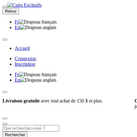
Retour
Fr
En
Accueil
Connexion
Inscription
Fr
En
Livraison gratuite
avec tout achat de 150 $ et plus.
C
j
Rechercher