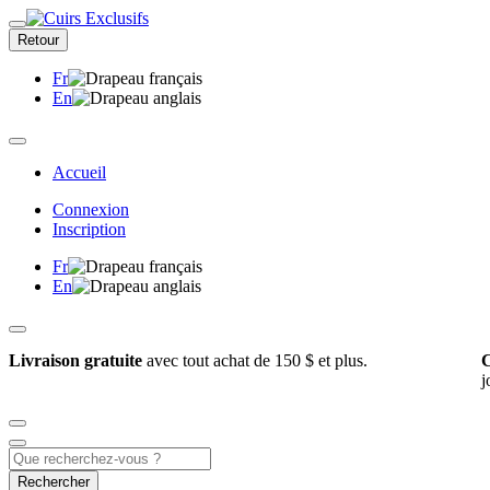
Retour
Fr
En
Accueil
Connexion
Inscription
Fr
En
Livraison gratuite
avec tout achat de 150 $ et plus.
C
j
Rechercher