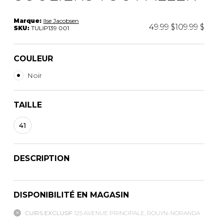
Marque:
Ilse Jacobsen
49.99 $
109.99 $
SKU:
TULIP139 001
COULEUR
Noir
TAILLE
41
DESCRIPTION
DISPONIBILITÉ EN MAGASIN
CUIRS EXCLUSIF
125 AVENUE PRINCIPALE, ROUYN-NORANDA