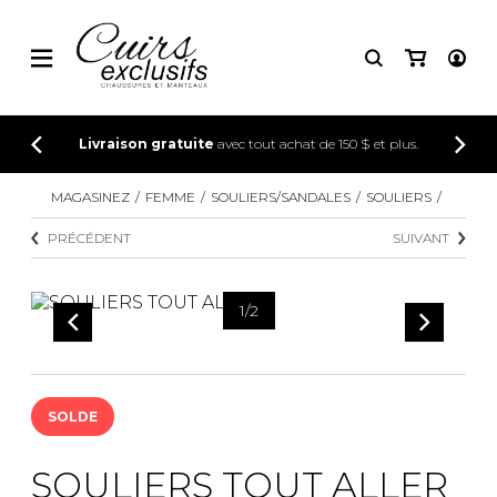
CONNEXION
Livraison gratuite
avec tout achat de 150 $ et plus.
INSCRIPTION
MAGASINEZ
FEMME
SOULIERS/SANDALES
SOULIERS
PRÉCÉDENT
SUIVANT
1
/
2
SOLDE
SOULIERS TOUT ALLER