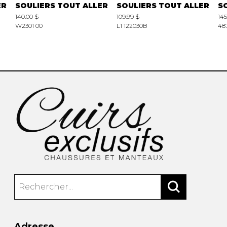
ER
SOULIERS TOUT ALLER
SOULIERS TOUT ALLER
S
140.00 $
109.99 $
145
W2301 00
L1 122030B
48
Adresse