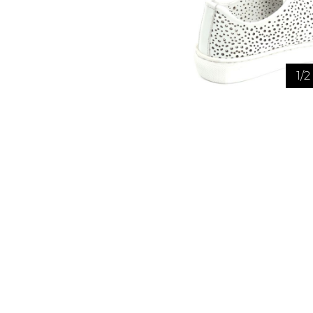
TUQUE
PANTOUFLES
PANTOUFLE
ENFANTS
1
/
2
PANTOUFLES
PANTOUFLES E
SANDALES UNISEXE
SOULIERS/S
SANDALES TOUT ALLER
SANDALES