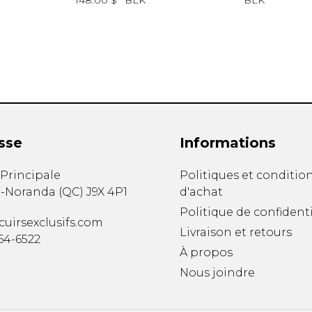
148.00 $
BLK
BLK
sse
Informations
. Principale
Politiques et conditio
-Noranda
(
QC
)
J9X 4P1
d'achat
Politique de confidenti
uirsexclusifs.com
Livraison et retours
764-6522
À propos
Nous joindre