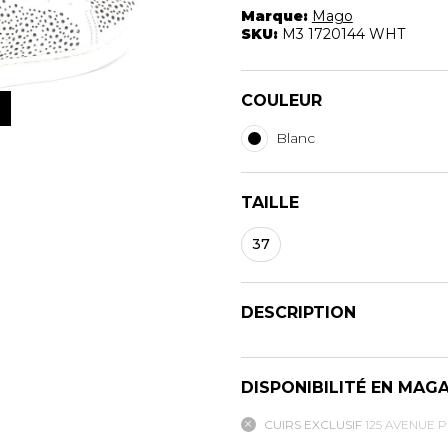
Marque:
Mago
SKU:
M3 1720144 WHT
S
PANTOUFLES
PRODUI
COULEUR
UNISEXE
FOURRU
UNISEXE
NFANTS
PANTOUFLES
Blanc
BOTTES
BOTTES A 
CHAPEAU 
TAILLE
CHAUSSO
37
DESCRIPTION
DISPONIBILITÉ EN MAG
ANDALES
SOULIERS/UNISEXE
CUIRS EXCLUSIF
125 AVENUE 
SOULIERS