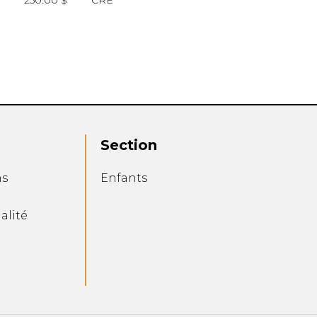
250.00 $
CRE
Section
ns
Enfants
alité