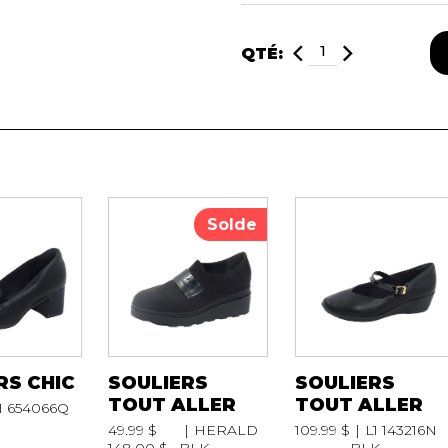
RAVAILLES
QTÉ:
RT
AIL
Solde
RS CHIC
SOULIERS
SOULIERS
TOUT ALLER
TOUT ALLER
1 654066Q
49.99 $
HERALD
109.99 $
L1 143216N