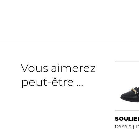
SOULIERS
SOULIERS DE T
SOULIERS SPO
SOULIERS TRAV
Vous aimerez
peut-être ...
SOULIE
129.99 $
L