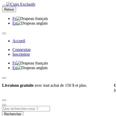
Retour
Fr
En
Accueil
Connexion
Inscription
Fr
En
Livraison gratuite
avec tout achat de 150 $ et plus.
C
j
Rechercher