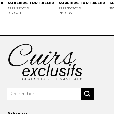
ER
SOULIERS TOUT ALLER
SOULIERS TOUT ALLER
S
29.99 $
90.00 $
99.99 $
145.00 $
28
2630 WHT
R1402 94
HI
Adresse