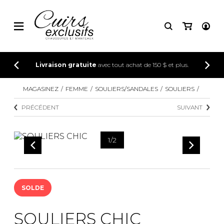
CONNEXION
Livraison gratuite
avec tout achat de 150 $ et plus.
INSCRIPTION
MAGASINEZ
FEMME
SOULIERS/SANDALES
SOULIERS
PRÉCÉDENT
SUIVANT
1
/
2
SOLDE
SOULIERS CHIC