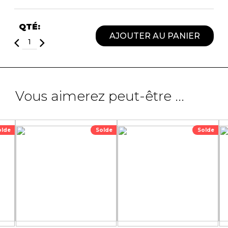
QTÉ:
AJOUTER AU PANIER
Vous aimerez peut-être ...
olde
Solde
Solde