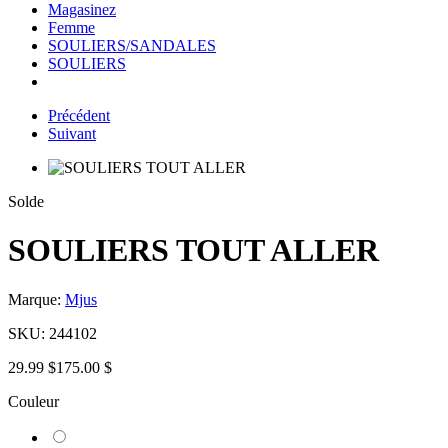
Magasinez
Femme
SOULIERS/SANDALES
SOULIERS
Précédent
Suivant
Solde
SOULIERS TOUT ALLER
Marque:
Mjus
SKU:
244102
29.99 $
175.00 $
Couleur