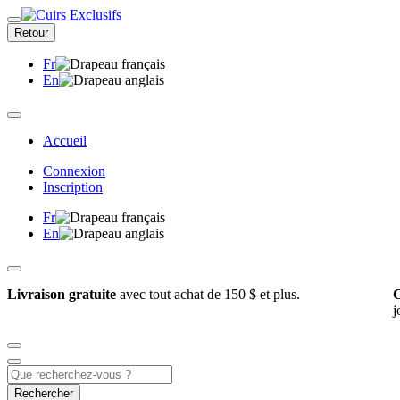
Retour
Fr
En
Accueil
Connexion
Inscription
Fr
En
Livraison gratuite
avec tout achat de 150 $ et plus.
C
j
Rechercher