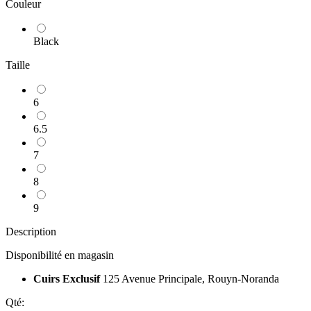
Couleur
Black
Taille
6
6.5
7
8
9
Description
Disponibilité en magasin
Cuirs Exclusif
125 Avenue Principale, Rouyn-Noranda
Qté: