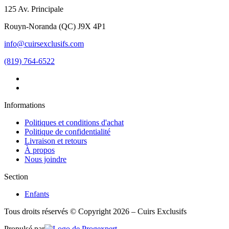
125 Av. Principale
Rouyn-Noranda
(
QC
)
J9X 4P1
info@cuirsexclusifs.com
(819) 764-6522
Informations
Politiques et conditions d'achat
Politique de confidentialité
Livraison et retours
À propos
Nous joindre
Section
Enfants
Tous droits réservés © Copyright 2026 – Cuirs Exclusifs
Propulsé par