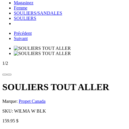
Magasinez
Femme
SOULIERS/SANDALES
SOULIERS
Précédent
Suivant
1
/
2
SOULIERS TOUT ALLER
Marque:
Propet Canada
SKU:
WILMA W BLK
159.95 $