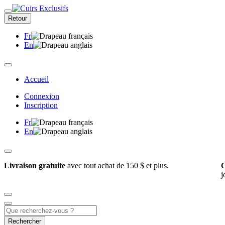
Retour
Fr
En
Accueil
Connexion
Inscription
Fr
En
Livraison gratuite
avec tout achat de 150 $ et plus.
C
j
Rechercher