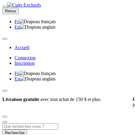
Retour
Fr
En
Accueil
Connexion
Inscription
Fr
En
Livraison gratuite
avec tout achat de 150 $ et plus.
C
j
Rechercher