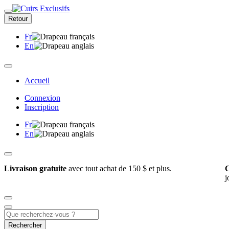
Retour
Fr
En
Accueil
Connexion
Inscription
Fr
En
Livraison gratuite
avec tout achat de 150 $ et plus.
C
j
Rechercher