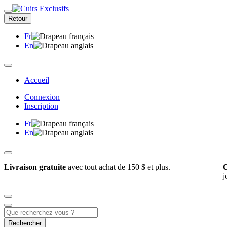
Retour
Fr
En
Accueil
Connexion
Inscription
Fr
En
Livraison gratuite
avec tout achat de 150 $ et plus.
C
j
Rechercher