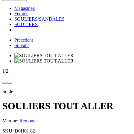
Magasinez
Femme
SOULIERS/SANDALES
SOULIERS
Précédent
Suivant
1
/
2
Solde
SOULIERS TOUT ALLER
Marque:
Remonte
SKU:
D0H01 82