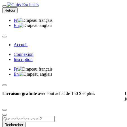
Retour
Fr
En
Accueil
Connexion
Inscription
Fr
En
Livraison gratuite
avec tout achat de 150 $ et plus.
C
j
Rechercher