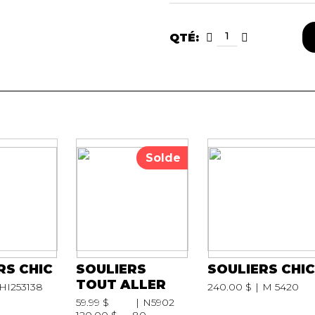
QTÉ:
Solde
RS CHIC
SOULIERS
SOULIERS CHI
TOUT ALLER
HI253138
240.00 $
M 5420
59.99 $
N5902