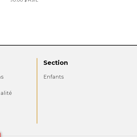
90.00 $
HSIL
Section
ns
Enfants
alité