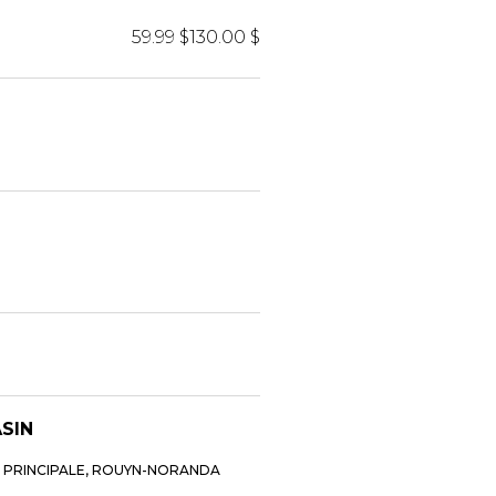
59.99 $
130.00 $
ASIN
E PRINCIPALE, ROUYN-NORANDA