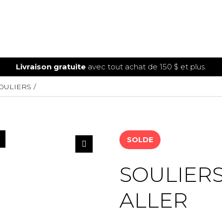
Livraison gratuite
avec tout achat de 150 $ et plus.
OULIERS
SOLDE
SOULIER
ALLER