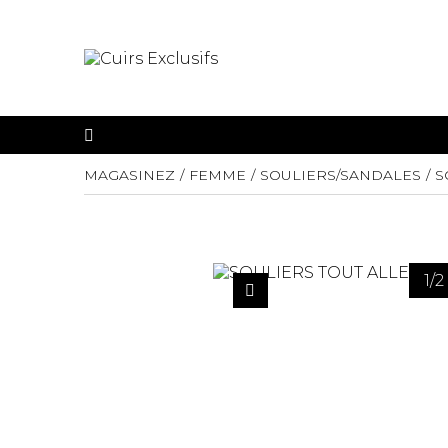
MAGASINEZ
FEMME
SOULIERS/SANDALES
S
1
/
2