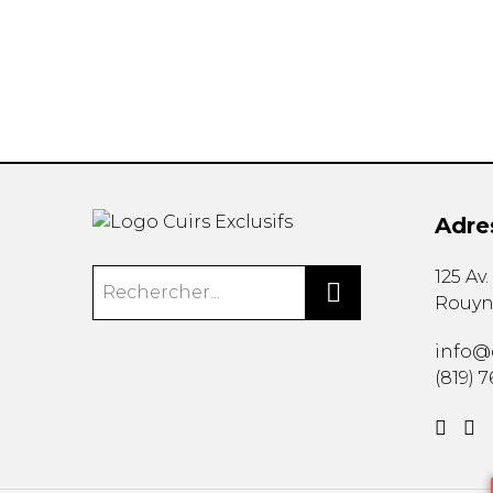
Adre
125 Av
Rouyn
info@c
(819) 