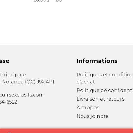
120.00 $
80
sse
Informations
. Principale
Politiques et conditio
-Noranda
(
QC
)
J9X 4P1
d'achat
Politique de confidenti
uirsexclusifs.com
Livraison et retours
764-6522
À propos
Nous joindre